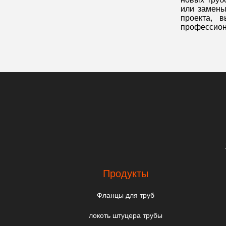
или замены
проекта, 
профессион
Продукты
Фланцы для труб
локоть штуцера трубы