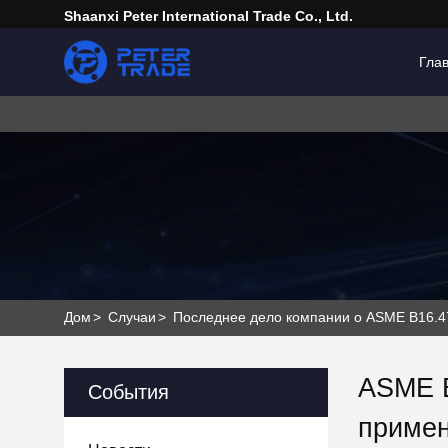
Shaanxi Peter International Trade Co., Ltd.
Гла
Дом
>
Случаи
>
Последнее дело компании о ASME B16.47
ASME B
События
приме