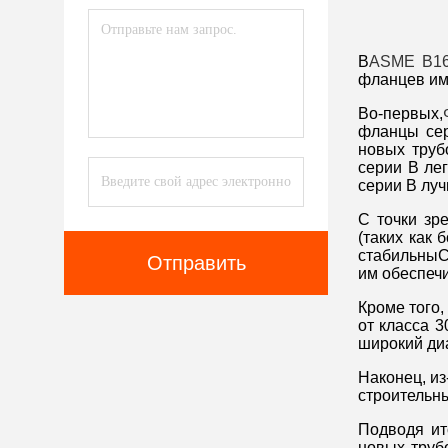
В
ASME B16
фланцев име
Во-первых,
фланцы сер
новых труб
серии B ле
серии B луч
С точки зр
(таких как 
стабильныС
Отправить
им обеспеч
Кроме того,
от класса 3
широкий ди
Наконец, из
строительны
Подводя ит
новых труб