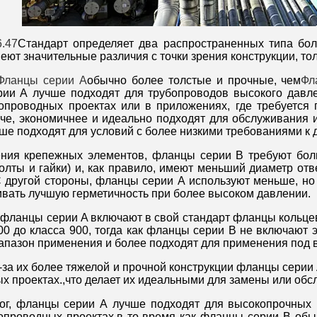
.47
Стандарт определяет два распространенных типа бол
ют значительные различия с точки зрения конструкции, то
Фланцы серии А
обычно более толстые и прочные, чем
Фл
ии А лучше подходят для трубопроводов высокого давле
опроводных проектах или в приложениях, где требуетс
гче, экономичнее и идеально подходят для обслуживания
ше подходят для условий с более низкими требованиями к 
ения крепежных элементов, фланцы серии B требуют бо
болты и гайки) и, как правило, имеют меньший диаметр о
 другой стороны, фланцы серии А используют меньше, но
ивать лучшую герметичность при более высоком давлении.
 фланцы серии A включают в свой стандарт фланцы кольце
00 до класса 900, тогда как фланцы серии B не включают
апазон применения и более подходят для применения под 
-за их более тяжелой и прочной конструкции фланцы серии
х проектах.,что делает их идеальными для замены или обс
ог, фланцы серии А лучше подходят для высокопрочных
опроводных проектах,в то время как фланцы серии B обы