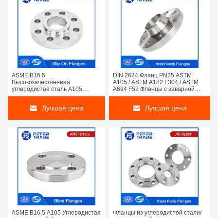
ASME B16.5
DIN 2634 Фланц PN25 ASTM
Высококачественная
A105 / ASTM A182 F304 / ASTM
углеродистая сталь A105
A694 F52 Фланцы с заварной
кованая скользящая на фланце
шеей с поднятым лицом
класса 300LB RF FF для
Лучшая цена
Лучшая цена
нефтегазовой
промышленности
ASME B16.5 A105 Углеродистая
Фланцы из углеродистой стали/