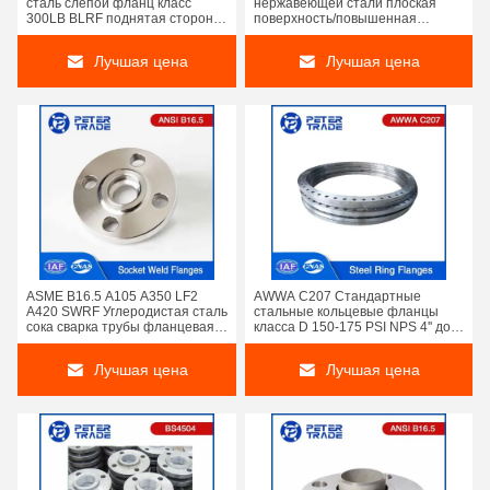
сталь слепой фланц класс
нержавеющей стали плоская
300LB BLRF поднятая сторона
поверхность/повышенная
для химической
поверхность JIS B2220 10K 10A-
промышленности
1500A Для электроэнергетики и
Лучшая цена
Лучшая цена
отопительной промышленности
ASME B16.5 A105 A350 LF2
AWWA C207 Стандартные
A420 SWRF Углеродистая сталь
стальные кольцевые фланцы
сока сварка трубы фланцевая
класса D 150-175 PSI NPS 4'' до
сварка класс 150 Для
NPS 144' для очистки сточных
химической промышленности
вод
Лучшая цена
Лучшая цена