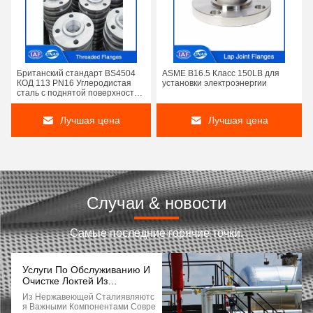
Британский стандарт BS4504
ASME B16.5 Класс 150LB для
КОД 113 PN16 Углеродистая
установки электроэнергии
сталь с поднятой поверхностью
и нержавеющая сталь с
натяжкой THRF
Лучшая цена
Лучшая цена
Случаи & новости
Самые последние горячие точки.
Услуги По Обслуживанию И
Очистке Локтей Из
Нержавеющей Стали В
Из Нержавеющей Сталиявляютс
Трубопроводах
Я Важными Компонентами Совре