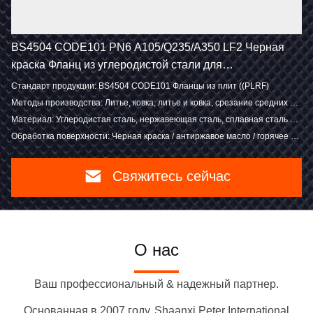
BS4504 CODE101 PN6 A105/Q235/A350 LF2 Черная
краска Фланц из углеродистой стали для
водопроводных / HVAC приложений
Стандарт продукции: BS4504 CODE101 Фланцы из плит ((PLRF)
Методы производства: Литье, ковка, литье и ковка, срезание средних плит, литье
Материал: Углеродистая сталь, нержавеющая сталь, сплавная сталь и другие по вашему требованию
Обработка поверхности: Черная краска / антиржавое масло / горячее оцинкованное
Свяжитесь сейчас
О нас
Ваш профессиональный & надежный партнер.
Основанная в 2007 году, Shaanxi Peter International