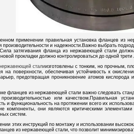
нном применении правильная установка фланцев из не
я производительности и надежности.Важно выбрать подхо
Сила затягивания фланца из нержавеющей стали должна
новой прокладки должно контролироваться до одной трети 
нержавеющей стали
изготовлены с тонким, но прочным, п
я на поверхности, обеспечивая устойчивость к окислени
арьер, предотвращая проникновение атомов кислорода и
вке фланцев из нержавеющей стали важно следовать стан
производительностью или качеством.Правильная устан
сть и функциональность на протяжении всего их использов
ие компоненты, они являются критическими элементами
ых систем.
ении этих инструкций по монтажу и использовании высоко
анцев из нержавеющей стали, что позволит минимизироват