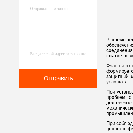
В промышле
обеспечени
соединения
сжатие рези
Фланцы из 
формируетс
защитный б
Отправить
условиях.
При устано
проблем с 
долговечно
механическ
промышленн
При соблюд
ценность фл