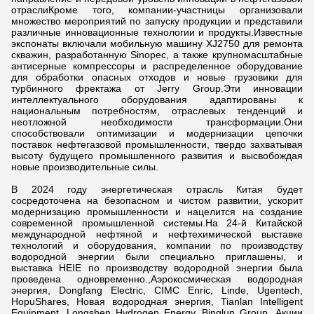
отраслиКроме того, компании-участницы организовали
множество мероприятий по запуску продукции и представили
различные инновационные технологии и продукты.Известные
экспонаты включали мобильную машину XJ2750 для ремонта
скважин, разработанную Sinopec, а также крупномасштабные
антисерные компрессоры и распределенное оборудование
для обработки опасных отходов и новые грузовики для
турбинного фректажа от Jerry Group.Эти инновации
интеллектуального оборудования адаптированы к
национальным потребностям, отраслевых тенденций и
неотложной необходимости трансформации.Они
способствовали оптимизации и модернизации цепочки
поставок нефтегазовой промышленности, твердо захватывая
высоту будущего промышленного развития и высвобождая
новые производительные силы.
В 2024 году энергетическая отрасль Китая будет
сосредоточена на безопасном и чистом развитии, ускорит
модернизацию промышленности и нацелится на создание
современной промышленной системы.На 24-й Китайской
международной нефтяной и нефтехимической выставке
технологий и оборудования, компании по производству
водородной энергии были специально приглашены, и
выставка HEIE по производству водородной энергии была
проведена одновременно.,Аэрокосмическая водородная
энергия, Dongfang Electric, CIMC Enric, Linde, Ugentech,
HopuShares, Новая водородная энергия, Tianlan Intelligent
Equipment, Longshen Hydrogen Energy, Binglun Group, Акции