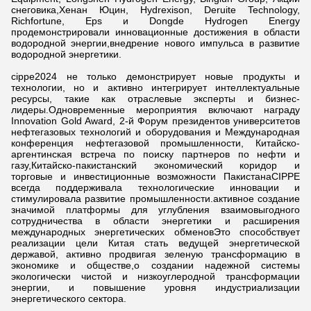
снеговика,Хенан Юцин, Hydrexison, Deruite Technology,
Richfortune, Eps и Dongde Hydrogen Energy
продемонстрировали инновационные достижения в области
водородной энергии,внедрение нового импульса в развитие
водородной энергетики.
cippe2024 не только демонстрирует новые продукты и
технологии, но и активно интегрирует интеллектуальные
ресурсы, такие как отраслевые эксперты и бизнес-
лидеры.Одновременные мероприятия включают награду
Innovation Gold Award, 2-й Форум президентов университетов
нефтегазовых технологий и оборудования и Международная
конференция нефтегазовой промышленности, Китайско-
аргентинская встреча по поиску партнеров по нефти и
газу,Китайско-пакистанский экономический коридор и
торговые и инвестиционные возможности ПакистанаCIPPE
всегда поддерживала технологические инновации и
стимулировала развитие промышленности.активное создание
значимой платформы для углубления взаимовыгодного
сотрудничества в области энергетики и расширения
международных энергетических обменовЭто способствует
реализации цели Китая стать ведущей энергетической
державой, активно продвигая зеленую трансформацию в
экономике и обществе,о создании надежной системы
экологически чистой и низкоуглеродной трансформации
энергии, и повышение уровня индустриализации
энергетического сектора.