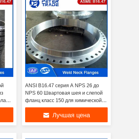
ой
ANSI B16.47 серия A NPS 26 до
из
NPS 60 Швартовая шея и слепой
фланц
фланц класс 150 для химической и
нефтехимической
Лучшая цена
промышленности