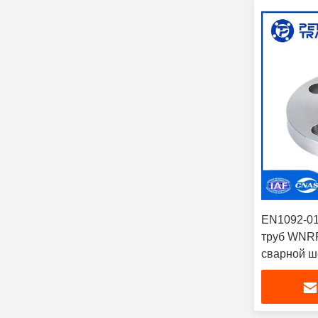
EN1092-01
труб WNRF
сварной ш
стали A10
промышле