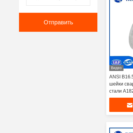
Отправить
Видео
ANSI B16.
шейки сва
стали A18