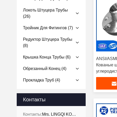
Локоть Штуцера Трубы
(26)
Тройник Для Фитингов
(7)
Редуктор Штуцера Трубы
(8)
Крышка Конца Трубы
(6)
ANSI/ASM
Кованые ш
Обрезанный Конец
(4)
углеродис
труб клас
Прокладка Труб
(4)
Контакты
Контакты:
Mrs. LINGQI KONG