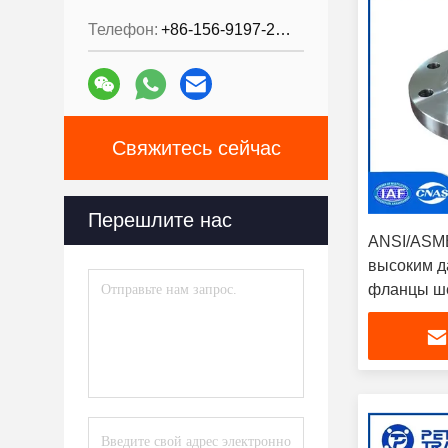
Телефон:
+86-156-9197-2150
Свяжитесь сейчас
Перешлите нас
ANSI/ASME
высоким д
фланцы ше
углеродис
RF FF