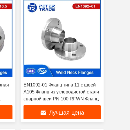
аная
EN1092-01 Фланц типа 11 с шеей
A105 Фланц из углеродистой стали
сварной шеи PN 100 RFWN Фланц
ля
Лучшая цена