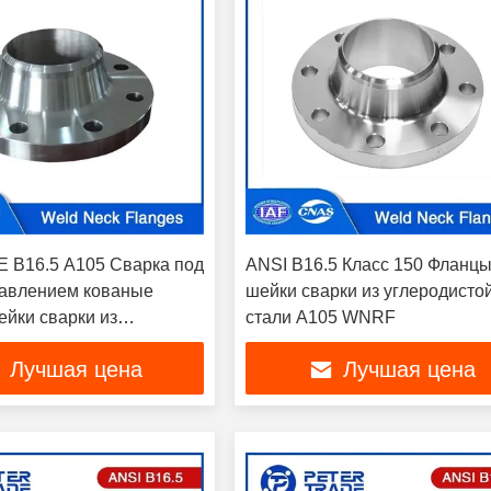
 B16.5 A105 Сварка под
ANSI B16.5 Класс 150 Фланц
авлением кованые
шейки сварки из углеродисто
йки сварки из
стали A105 WNRF
той стали класс 600LB
Лучшая цена
Лучшая цена