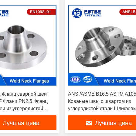
 Фланц сварной шеи
ANSI/ASME B16.5 ASTM A10
 Фланц PN2.5 Фланц
Кованые швы с швартом из
еи из углеродистой
углеродистой стали Шлифовк
5 TYPE 11 для
труб класса 300LB WNRF
Лучшая цена
Лучшая цена
нных применений