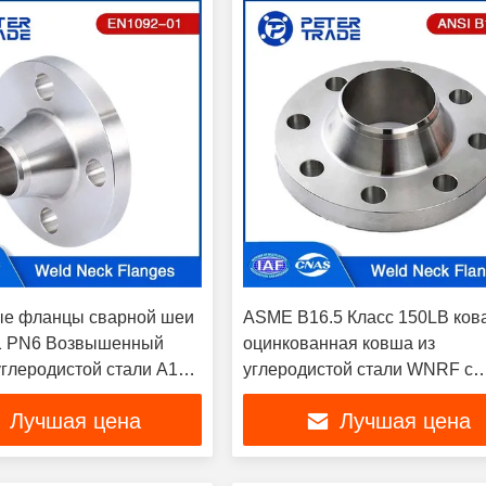
ые фланцы сварной шеи
ASME B16.5 Класс 150LB ков
1 PN6 Возвышенный
оцинкованная ковша из
углеродистой стали A105
углеродистой стали WNRF с
ки воды
поднятой линией 1/2' до 24' д
Лучшая цена
Лучшая цена
трубопроводов