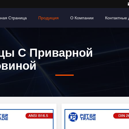
вная Страница
Продукция
О Компании
Контактные
цы С Приварной
овиной
й