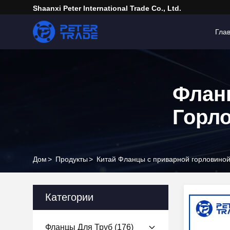
Shaanxi Peter International Trade Co., Ltd.
Гла
Флан
Горл
Дом
>
Продукты
>
Китай Фланцы с приварной горловино
Категории
Фланцы Для Труб
(176)