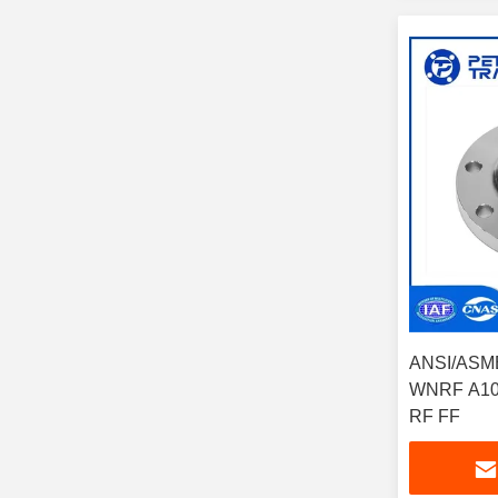
ANSI/ASME
WNRF A10
RF FF