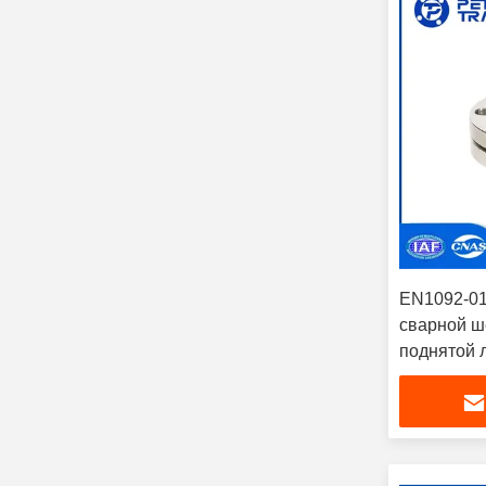
EN1092-0
сварной ш
поднятой 
Углеродис
трубопров