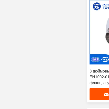
3 дюймов
EN1092-0
фланц из 
для очист