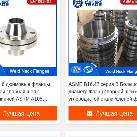
1 6 дюймовые фланцы
ASME B16.47 серия B Больш
еи сварная шея с
диаметр Фланц сварной шеи 
линией ASTM A105
углеродистой стали /слепой 
тая сталь PN 10 для
класса 150 для труб и
Лучшая цена
Лучшая цена
одов
трубопроводов