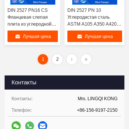
DIN 2527 PN16 CS
DIN 2527 PN 10
Фланцевая слепая
Углеродистая сталь
плита из углеродной
ASTM A105 A350 A420
стали / нержавеющей
Слепая плита
Лучшая цена
Лучшая цена
стали Фланцы DN 10 -
фланцевая поднятая
DN 1000 для
сторона / плоская
промышленных
сторона / RTJ / LJF
трубопроводов
1
2
Контакты
Контакты:
Mrs. LINGQI KONG
Телефон:
+86-156-9197-2150