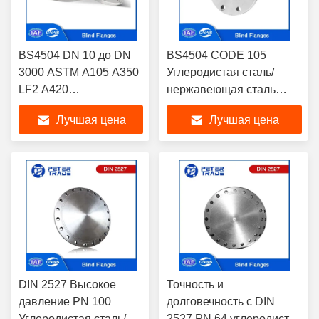
BS4504 DN 10 до DN
BS4504 CODE 105
3000 ASTM A105 A350
Углеродистая сталь/
LF2 A420
нержавеющая сталь
Углеродистый
трубы Фланцевые
Лучшая цена
Лучшая цена
стальной слепой
фитинги трубы Cs
фланс PN10 BLRF
слепые фланцы PN6 Для
Фланс для
нефтехимических
нефтегазопроводов
заводов
DIN 2527 Высокое
Точность и
давление PN 100
долговечность с DIN
Углеродистая сталь/
2527 PN 64 углеродистой