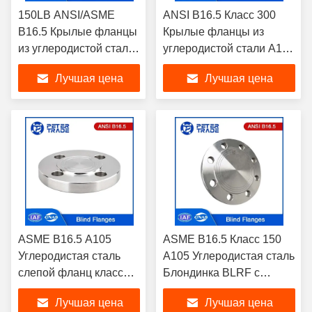
150LB ANSI/ASME
ANSI B16.5 Класс 300
B16.5 Крылые фланцы
Крылые фланцы из
из углеродистой стали
углеродистой стали A105
A105 Поднятая и
A350LF2 Методы
Лучшая цена
Лучшая цена
плоская поверхность
производства литья для
для трубопроводов
трубопроводов
BLRF/BLFF
ASME B16.5 A105
ASME B16.5 Класс 150
Углеродистая сталь
A105 Углеродистая сталь
слепой фланц класс
Блондинка BLRF с
300LB BLRF поднятая
поднятой стороной 1/2'
Лучшая цена
Лучшая цена
сторона для
до 24' для