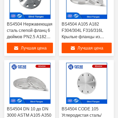
BS4504 Нержавеющая
BS4504 A105 A182
сталь слепой фланц 6
F304/304L F316/316L
дюймов PN2.5 A182
Крылые фланцы из
F304/304L F316/316L
углеродистой стали/
Лучшая цена
Лучшая цена
Фланц BLRF для
нержавеющей стали
промышленных
PN16 BLRF для
трубопроводов
промышленных
применений
BS4504 DN 10 до DN
BS4504 CODE 105
3000 ASTM A105 A350
Углеродистая сталь/