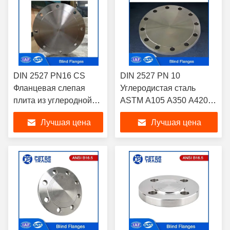
воды
DIN 2527 PN16 CS
DIN 2527 PN 10
Фланцевая слепая
Углеродистая сталь
плита из углеродной
ASTM A105 A350 A420
стали / нержавеющей
Слепая плита
Лучшая цена
Лучшая цена
стали Фланцы DN 10 -
фланцевая поднятая
DN 1000 для
сторона / плоская
промышленных
сторона / RTJ / LJF
трубопроводов