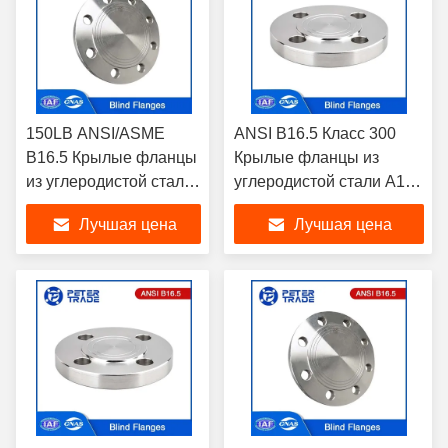
150LB ANSI/ASME
ANSI B16.5 Класс 300
B16.5 Крылые фланцы
Крылые фланцы из
из углеродистой стали
углеродистой стали A105
A105 Поднятая и
A350LF2 Методы
Лучшая цена
Лучшая цена
плоская поверхность
производства литья для
для трубопроводов
трубопроводов
BLRF/BLFF