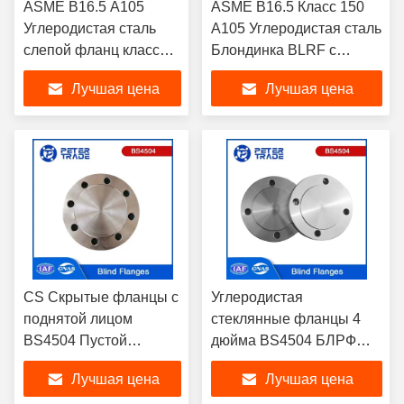
ASME B16.5 A105
ASME B16.5 Класс 150
Углеродистая сталь
A105 Углеродистая сталь
слепой фланц класс
Блондинка BLRF с
300LB BLRF поднятая
поднятой стороной 1/2'
Лучшая цена
Лучшая цена
сторона для
до 24' для
химической
фармацевтической и
промышленности
пищевой
промышленности
CS Скрытые фланцы с
Углеродистая
поднятой лицом
стеклянные фланцы 4
BS4504 Пустой
дюйма BS4504 БЛРФ
фланцевый пластинка
фланцы стеклянные
Лучшая цена
Лучшая цена
PN 40 Углеродистая
пластинки фланцы PN 25