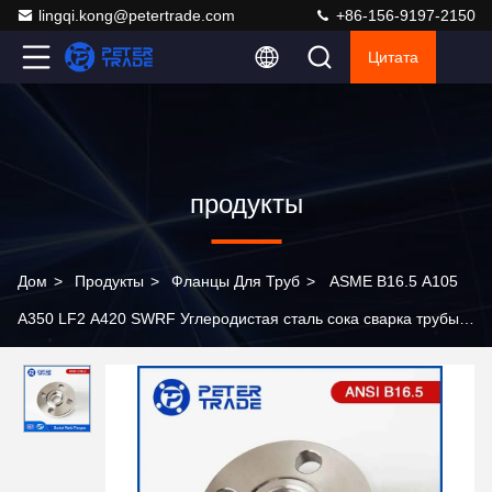
lingqi.kong@petertrade.com
+86-156-9197-2150
Цитата
продукты
Дом
>
Продукты
>
Фланцы Для Труб
>
ASME B16.5 A105
A350 LF2 A420 SWRF Углеродистая сталь сока сварка трубы
фланцевая сварка класс 150 Для химической
промышленности