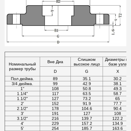
Слишком
Диаметры на
Вне Диа
Номинальный
высокое лицо
базе узла
размер трубы
D
G
X
Пол дюйма.
89
35.1
30.2
3/4 дюйма.
99
42.9
38.1
1"
108
50.8
49.3
1.1/4"
117
63.5
58.7
1.1/2"
127
73.2
65
2'
152
91.9
77.7
2.1/2"
178
104.6
90.4
3'
191
127
108
3.1/2"
216
139.7
122.2
4'
229
157.2
134.9
5'
254
185.7
163.6