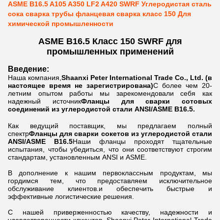
ASME B16.5 A105 A350 LF2 A420 SWRF Углеродистая сталь
сока сварка трубы фланцевая сварка класс 150 Для
химической промышленности
ASME B16.5 Класс 150 SWRF для
промышленных применений
Введение:
Наша компания,
Shaanxi Peter International Trade Co., Ltd. (в
настоящее время не зарегистрирована)
С более чем 20-
летним опытом работы мы зарекомендовали себя как
надежный источник
Фланцы для сварки сотовых
соединений из углеродистой стали ANSI/ASME B16.5.
Как ведущий поставщик, мы предлагаем полный
спектр
Фланцы для сварки сокетов из углеродистой стали
ANSI/ASME B16.5
Наши фланцы проходят тщательные
испытания, чтобы убедиться, что они соответствуют строгим
стандартам, установленным ANSI и ASME.
В дополнение к нашим первоклассным продуктам, мы
гордимся тем, что предоставляем исключительное
обслуживание клиентов.и обеспечить быстрые и
эффективные логистические решения.
С нашей приверженностью качеству, надежности и