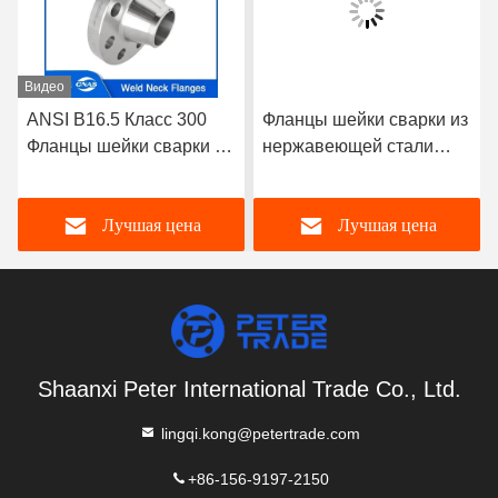
Видео
ANSI B16.5 Класс 300
Фланцы шейки сварки из
Фланцы шейки сварки из
нержавеющей стали
нержавеющей стали
A182 304/316L WNRF
A182 304/316L WNRF
Лучшая цена
Лучшая цена
Shaanxi Peter International Trade Co., Ltd.
lingqi.kong@petertrade.com
+86-156-9197-2150