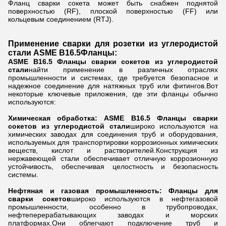
Фланц сварки сокета может быть снабжен поднятой
поверхностью (RF), плоской поверхностью (FF) или
кольцевым соединением (RTJ).
Применение сварки для розетки из углеродистой
стали ASME B16.5
Фланцы
:
ASME B16.5 Фланцы сварки сокетов из углеродистой
стали
найти применение в различных отраслях
промышленности и системах, где требуется безопасное и
надежное соединение для натяжных труб или фитингов.Вот
некоторые ключевые приложения, где эти фланцы обычно
используются:
Химическая обработка: ASME B16.5 Фланцы сварки
сокетов из углеродистой стали
широко используются на
химических заводах для соединения труб и оборудования,
используемых для транспортировки коррозионных химических
веществ, кислот и растворителей.Конструкция из
нержавеющей стали обеспечивает отличную коррозионную
устойчивость, обеспечивая целостность и безопасность
системы.
Нефтяная и газовая промышленность: Фланцы для
сварки сокетов
широко используются в нефтегазовой
промышленности, особенно в трубопроводах,
нефтеперерабатывающих заводах и морских
платформах.Они облегчают подключение труб и