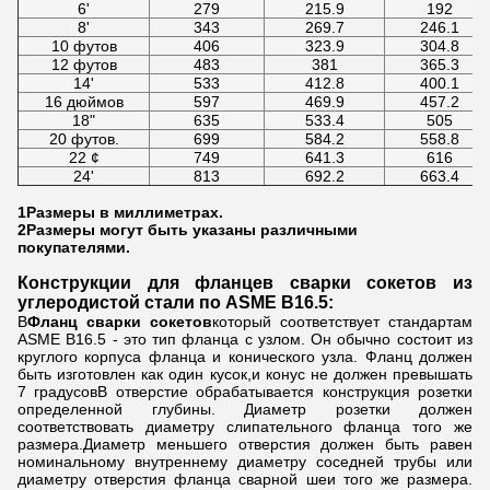
6'
279
215.9
192
8'
343
269.7
246.1
10 футов
406
323.9
304.8
12 футов
483
381
365.3
14'
533
412.8
400.1
16 дюймов
597
469.9
457.2
18"
635
533.4
505
20 футов.
699
584.2
558.8
22 ¢
749
641.3
616
24'
813
692.2
663.4
1Размеры в миллиметрах.
2Размеры могут быть указаны различными
покупателями.
Конструкции для фланцев сварки сокетов из
углеродистой стали по ASME B16.5:
В
Фланц сварки сокетов
который соответствует стандартам
ASME B16.5 - это тип фланца с узлом. Он обычно состоит из
круглого корпуса фланца и конического узла. Фланц должен
быть изготовлен как один кусок,и конус не должен превышать
7 градусовВ отверстие обрабатывается конструкция розетки
определенной глубины. Диаметр розетки должен
соответствовать диаметру слипательного фланца того же
размера.Диаметр меньшего отверстия должен быть равен
номинальному внутреннему диаметру соседней трубы или
диаметру отверстия фланца сварной шеи того же размера.