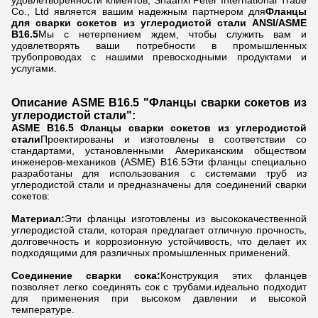
удовлетворенности клиентов, Shaanxi Peter International Trade
Co., Ltd является вашим надежным партнером для
Фланцы
для сварки сокетов из углеродистой стали ANSI/ASME
B16.5
Мы с нетерпением ждем, чтобы служить вам и
удовлетворять ваши потребности в промышленных
трубопроводах с нашими превосходными продуктами и
услугами.
Описание ASME B16.5 "Фланцы сварки сокетов из
углеродистой стали":
ASME B16.5 Фланцы сварки сокетов из углеродистой
стали
Проектированы и изготовлены в соответствии со
стандартами, установленными Американским обществом
инженеров-механиков (ASME) B16.5Эти фланцы специально
разработаны для использования с системами труб из
углеродистой стали и предназначены для соединений сварки
сокетов:
Материал:
Эти фланцы изготовлены из высококачественной
углеродистой стали, которая предлагает отличную прочность,
долговечность и коррозионную устойчивость, что делает их
подходящими для различных промышленных применений.
Соединение сварки сока:
Конструкция этих фланцев
позволяет легко соединять сок с трубами.идеально подходит
для применения при высоком давлении и высокой
температуре.