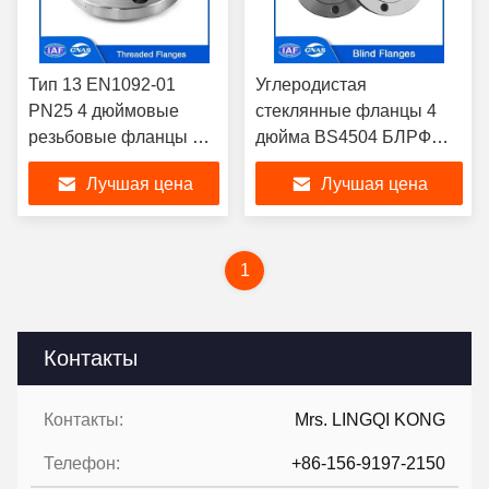
Тип 13 EN1092-01
Углеродистая
PN25 4 дюймовые
стеклянные фланцы 4
резьбовые фланцы RF
дюйма BS4504 БЛРФ
DN 10 до DN 600
фланцы стеклянные
Лучшая цена
Лучшая цена
Фланцы из
пластинки фланцы PN 25
углеродистой стали
ASTM A105 для
A105/Q235/A350
химической
LF2/A420
промышленности
1
Контакты
Контакты:
Mrs. LINGQI KONG
Телефон:
+86-156-9197-2150