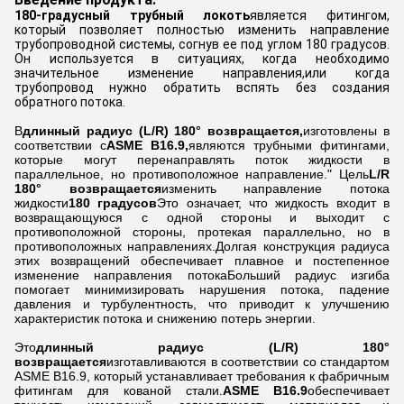
180-градусный трубный локоть
является фитингом,
который позволяет полностью изменить направление
трубопроводной системы, согнув ее под углом 180 градусов.
Он используется в ситуациях, когда необходимо
значительное изменение направления,или когда
трубопровод нужно обратить вспять без создания
обратного потока.
В
длинный радиус (L/R) 180° возвращается,
изготовлены в
соответствии с
ASME B16.9,
являются трубными фитингами,
которые могут перенаправлять поток жидкости в
параллельное, но противоположное направление." Цель
L/R
180° возвращается
изменить направление потока
жидкости
180 градусов
Это означает, что жидкость входит в
возвращающуюся с одной стороны и выходит с
противоположной стороны, протекая параллельно, но в
противоположных направлениях.Долгая конструкция радиуса
этих возвращений обеспечивает плавное и постепенное
изменение направления потокаБольший радиус изгиба
помогает минимизировать нарушения потока, падение
давления и турбулентность, что приводит к улучшению
характеристик потока и снижению потерь энергии.
Это
длинный радиус (L/R) 180°
возвращается
изготавливаются в соответствии со стандартом
ASME B16.9, который устанавливает требования к фабричным
фитингам для кованой стали.
ASME B16.9
обеспечивает