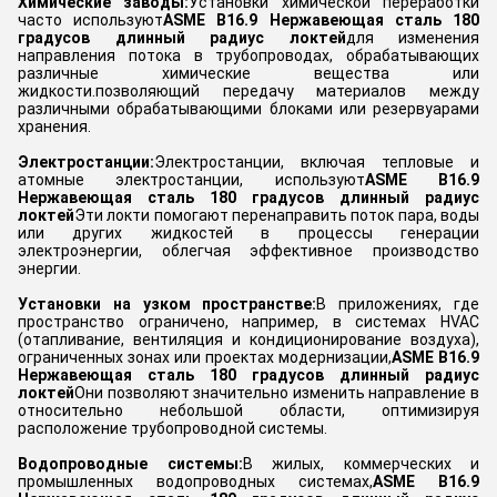
Химические заводы:
Установки химической переработки
часто используют
ASME B16.9 Нержавеющая сталь 180
градусов длинный радиус локтей
для изменения
направления потока в трубопроводах, обрабатывающих
различные химические вещества или
жидкости.позволяющий передачу материалов между
различными обрабатывающими блоками или резервуарами
хранения.
Электростанции:
Электростанции, включая тепловые и
атомные электростанции, используют
ASME B16.9
Нержавеющая сталь 180 градусов длинный радиус
локтей
Эти локти помогают перенаправить поток пара, воды
или других жидкостей в процессы генерации
электроэнергии, облегчая эффективное производство
энергии.
Установки на узком пространстве:
В приложениях, где
пространство ограничено, например, в системах HVAC
(отапливание, вентиляция и кондиционирование воздуха),
ограниченных зонах или проектах модернизации,
ASME B16.9
Нержавеющая сталь 180 градусов длинный радиус
локтей
Они позволяют значительно изменить направление в
относительно небольшой области, оптимизируя
расположение трубопроводной системы.
Водопроводные системы:
В жилых, коммерческих и
промышленных водопроводных системах,
ASME B16.9