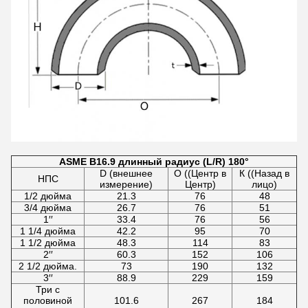
ASME B16.9 длинный радиус (L/R) 180°
D (внешнее
О ((Центр в
К ((Назад в
НПС
измерение)
Центр)
лицо)
1/2 дюйма
21.3
76
48
3/4 дюйма
26.7
76
51
1′′
33.4
76
56
1 1/4 дюйма
42.2
95
70
1 1/2 дюйма
48.3
114
83
2′′
60.3
152
106
2 1/2 дюйма.
73
190
132
3′′
88.9
229
159
Три с
половиной
101.6
267
184