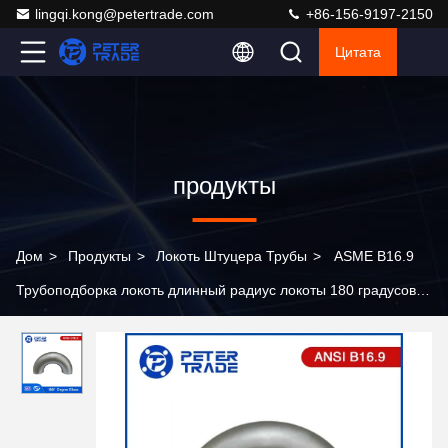
lingqi.kong@petertrade.com
+86-156-9197-2150
Цитата
продукты
Дом
>
Продукты
>
Локоть Штуцера Трубы
>
ASME B16.9
Трубоподборка локоть длинный радиус локоты 180 градусов
труба из нержавеющей стали локоть A403 WP304 WP304H
WP304L