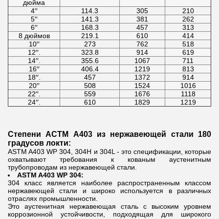
дюйма
4′′
114.3
305
210
5′′
141.3
381
262
6′′
168.3
457
313
8 дюймов
219.1
610
414
10′′
273
762
518
12′′.
323.8
914
619
14′′.
355.6
1067
711
16′′
406.4
1219
813
18′′.
457
1372
914
20′′
508
1524
1016
22′′.
559
1676
1118
24′′.
610
1829
1219
Степени АСТМ A403 из нержавеющей стали 180
градусов локти:
ASTM A403 WP 304, 304H и 304L - это спецификации, которые
охватывают требования к кованым аустенитным
трубопроводам из нержавеющей стали.
ASTM A403 WP 304:
304 класс является наиболее распространенным классом
нержавеющей стали и широко используется в различных
отраслях промышленности.
Это аустенитная нержавеющая сталь с высоким уровнем
коррозионной устойчивости, подходящая для широкого