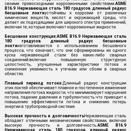
своими превосходными коррозионными свойствами.
ASME
B16.9 Нержавеющая сталь 180 градусов длинный радиус
бесшовные локти
устойчивы к коррозии от различных
химических веществ, кислот и окружающей среды, что
делает их подходящими для широкого спектра применений,
включая те, которые включают коррозионные жидкости.
Бесшовная конструкция:
ASME B16.9 Нержавеющая сталь
180 градусов длинный радиус бесшовные
локти
изготавливаются с использованием бесшовного
процесса, что означает, что они сформированы из одного
куска нержавеющей стали без каких-либо сварных
соединений.включая повышенную структурную
целостность, улучшенные характеристики потока и
сниженная уязвимость к утечкам или сбоям в сварных
областях.
Плавный переход потока:
Длинный радиус конструкции
этих локтей обеспечивает плавное и постепенное изменение
направления потока жидкости, что минимизирует нарушения
потока, падение давления и турбулентность.что приводит к
повышению эффективности потока и снижению потерь
энергии в трубопроводной системе.
Высокая прочность и долговечность
Нержавеющая сталь
обладает отличными механическими свойствами, включая
высокую прочность и долговечность.
ASME B16.9
Нержавеющая сталь 180 градусов длинный радиус