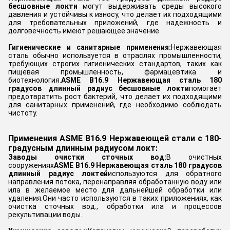
бесшовные локти
могут выдерживать среды высокого
давления и устойчивы к износу, что делает их подходящими
для требовательных приложений, где надежность и
долговечность имеют решающее значение.
Гигиенические и санитарные применения:
Нержавеющая
сталь обычно используется в отраслях промышленности,
требующих строгих гигиенических стандартов, таких как
пищевая промышленность, фармацевтика и
биотехнология.
ASME B16.9 Нержавеющая сталь 180
градусов длинный радиус бесшовные локти
помогает
предотвратить рост бактерий, что делает их подходящими
для санитарных применений, где необходимо соблюдать
чистоту.
Применения ASME B16.9 Нержавеющей стали с 180-
градусным длинным радиусом локт:
Заводы очистки сточных вод:
В очистных
сооружениях
ASME B16.9 Нержавеющая сталь 180 градусов
длинный радиус локтей
используются для обратного
направления потока, перенаправляя обработанную воду или
ила в желаемое место для дальнейшей обработки или
удаления.Они часто используются в таких приложениях, как
очистка сточных вод., обработки ила и процессов
рекультивации воды.