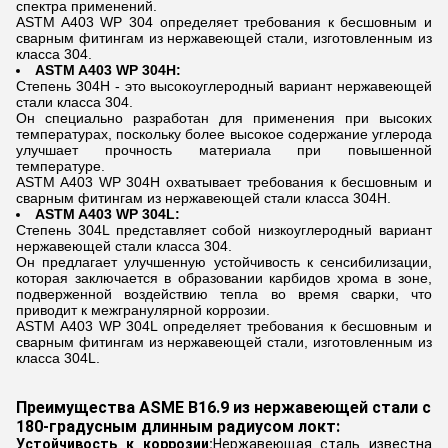
спектра применений.
ASTM A403 WP 304 определяет требования к бесшовным и
сварным фитингам из нержавеющей стали, изготовленным из
класса 304.
ASTM A403 WP 304H:
Степень 304H - это высокоуглеродный вариант нержавеющей
стали класса 304.
Он специально разработан для применения при высоких
температурах, поскольку более высокое содержание углерода
улучшает прочность материала при повышенной
температуре.
ASTM A403 WP 304H охватывает требования к бесшовным и
сварным фитингам из нержавеющей стали класса 304H.
ASTM A403 WP 304L:
Степень 304L представляет собой низкоуглеродный вариант
нержавеющей стали класса 304.
Он предлагает улучшенную устойчивость к сенсибилизации,
которая заключается в образовании карбидов хрома в зоне,
подверженной воздействию тепла во время сварки, что
приводит к межгранулярной коррозии.
ASTM A403 WP 304L определяет требования к бесшовным и
сварным фитингам из нержавеющей стали, изготовленным из
класса 304L.
Преимущества ASME B16.9 из нержавеющей стали с
180-градусным длинным радиусом локт:
Устойчивость к коррозии:
Нержавеющая сталь известна