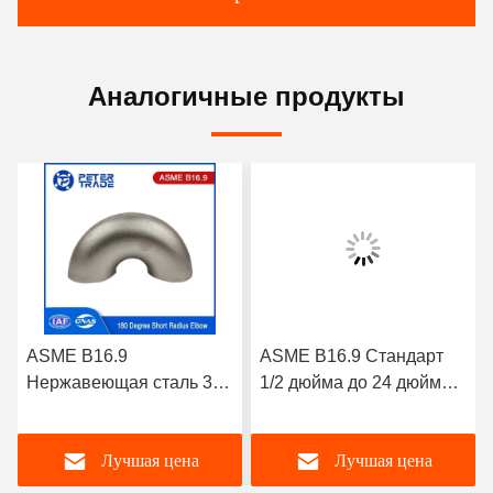
Аналогичные продукты
ASME B16.9
ASME B16.9 Стандарт
Нержавеющая сталь 304
1/2 дюйма до 24 дюйма
306 Трубная установка
Углеродистая сталь
180D Краткий радиус
A234 WPB Сварка 90
Лучшая цена
Лучшая цена
локоть Возврат OEM
градусов Короткий
OBM
радиус локти SCH 40