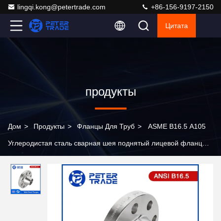
lingqi.kong@petertrade.com
+86-156-9197-2150
Цитата
продукты
Дом
>
Продукты
>
Фланцы Для Труб
>
ASME B16.5 A105
Углеродистая сталь сварная шея поднятый лицевой фланц
класс 2500LB WNRF для высокого давления промышленных
трубопроводов