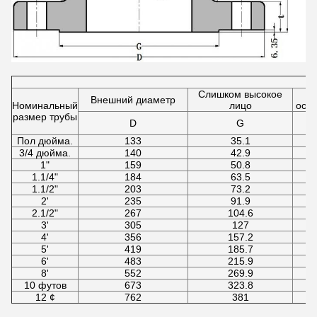
Слишком высокое
Д
Внешний диаметр
Номинальный
лицо
осно
размер трубы
D
G
Пол дюйма.
133
35.1
3/4 дюйма.
140
42.9
1"
159
50.8
1.1/4"
184
63.5
1.1/2"
203
73.2
2'
235
91.9
2.1/2"
267
104.6
3'
305
127
4'
356
157.2
5'
419
185.7
6'
483
215.9
8'
552
269.9
10 футов
673
323.8
12 ¢
762
381