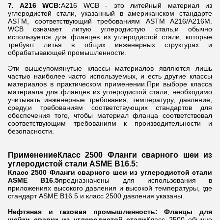
7. A216 WCB:
A216 WCB - это литейный материал из
углеродистой стали, указанный в американском стандарте
ASTM, соответствующий требованиям ASTM A216/A216M.
WCB означает литую углеродистую сталь,и обычно
используется для фланцев из углеродистой стали, которые
требуют литья в общих инженерных структурах и
обрабатывающей промышленности.
Эти вышеупомянутые классы материалов являются лишь
частью наиболее часто используемых, и есть другие классы
материалов в практическом применении.При выборе класса
материала для фланцев из углеродистой стали, необходимо
учитывать инженерные требования, температуру, давление,
среду,и требованиям соответствующих стандартов для
обеспечения того, чтобы материал фланца соответствовал
соответствующим требованиям к производительности и
безопасности.
Применение
Класс 2500 Фланги сварного шеи из
углеродистой стали ASME B16.5
:
Класс 2500 Фланги сварного шеи из углеродистой стали
ASME B16.5
предназначены для использования в
приложениях высокого давления и высокой температуры, где
стандарт ASME B16.5 и класс 2500 давления указаны.
Нефтяная и газовая промышленность:
Фланцы для
шейки сварки из углеродистой стали
Класс 2500 обычно