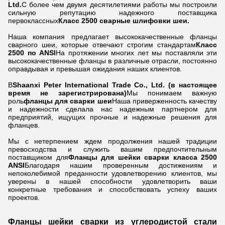
Ltd.
С более чем двумя десятилетиями работы мы построили
сильную репутацию надежного поставщика
первоклассных
Класс 2500 сварные шлифовки шеи.
Наша компания предлагает высококачественные фланцы
сварного шеи, которые отвечают строгим стандартам
Класс
2500 по ANSI
На протяжении многих лет мы поставляли эти
высококачественные фланцы в различные отрасли, постоянно
оправдывая и превышая ожидания наших клиентов.
В
Shaanxi Peter International Trade Co., Ltd. (в настоящее
время не зарегистрирована)
Мы понимаем важную
роль
фланцы для сварки шеи
Наша приверженность качеству
и надежности сделала нас надежным партнером для
предприятий, ищущих прочные и надежные решения для
фланцев.
Мы с нетерпением ждем продолжения нашей традиции
превосходства и служить вашим предпочтительным
поставщиком для
Фланцы для шейки сварки класса 2500
ANSI
Благодаря нашим проверенным достижениям и
непоколебимой преданности удовлетворению клиентов, мы
уверены в нашей способности удовлетворить ваши
конкретные требования и способствовать успеху ваших
проектов.
Фланцы шейки сварки из углеродистой стали