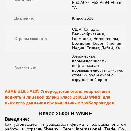
Материал:
F60,A694 F52,A694 F65 и
т.д.
Давление:
Класс 2500
США, Канада,
Великобритания,
Страны экспорта:
Германия, Нидерланды,
Бразилия, Корея, Япония,
Индия, Египет, Дубай, Ка
Химическая
промышленность,
нефтегазовая
Заявления:
промышленность, очистка
сточных вод и охрана
окружающей сред
ASME B16.5 A105 Углеродистая сталь сварная шея
поднятый лицевой фланц класс 2500LB WNRF для
высокого давления промышленных трубопроводов
Класс 2500LB WNRF
Введение:
Как устоявшаяся и уважаемая фирма с большим опытом
работы в отрасли,
Shaanxi Peter International Trade Co.,