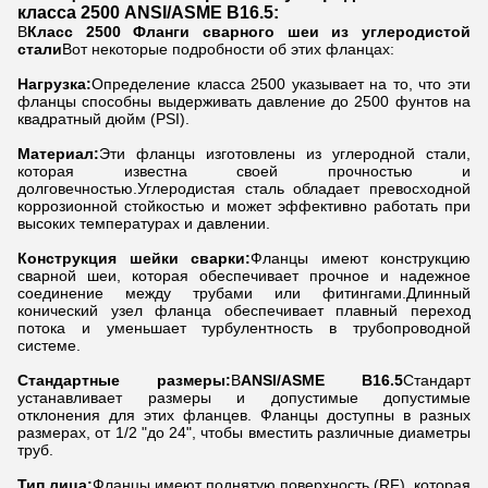
класса 2500 ANSI/ASME B16.5:
В
Класс 2500 Фланги сварного шеи из углеродистой
стали
Вот некоторые подробности об этих фланцах:
Нагрузка:
Определение класса 2500 указывает на то, что эти
фланцы способны выдерживать давление до 2500 фунтов на
квадратный дюйм (PSI).
Материал:
Эти фланцы изготовлены из углеродной стали,
которая известна своей прочностью и
долговечностью.Углеродистая сталь обладает превосходной
коррозионной стойкостью и может эффективно работать при
высоких температурах и давлении.
Конструкция шейки сварки:
Фланцы имеют конструкцию
сварной шеи, которая обеспечивает прочное и надежное
соединение между трубами или фитингами.Длинный
конический узел фланца обеспечивает плавный переход
потока и уменьшает турбулентность в трубопроводной
системе.
Стандартные размеры:
В
ANSI/ASME B16.5
Стандарт
устанавливает размеры и допустимые допустимые
отклонения для этих фланцев. Фланцы доступны в разных
размерах, от 1/2 "до 24", чтобы вместить различные диаметры
труб.
Тип лица:
Фланцы имеют поднятую поверхность (RF), которая