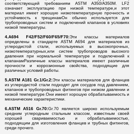
соответствующей требованиям ASTM A350/A350M. LF2
означает эксплуатацию при низкой температуре,и этот
материал имеет хорошую низкотемпературную прочность и
устойчивость к трещинамОн обычно используется для
трубопроводных систем и подключений клапанов в условиях
низкой температуры.
4.A694 F42/F52/F60/F65/F70:
Эти классы материалов
определены в стандарте ASTM A694 для материалов из
углеродистой стали, используемых в высокопрочных,
низкотемпературных,или систем трубопроводов высокого
давления при нормальной температуре и подключений к
клапанамРазличные классы материалов имеют различные
прочности и коррозионные свойства, подходящие для
различных условий работы.
5.ASTM A181 Gr.1/Gr.2:
Эти классы материалов для фланцев
из углеродистой стали подходят для сосудов под давлением,
клапанов и трубопроводных фитингов при низком давлении и
низкой температуре.Они имеют хорошую обрабатываемость и
механические характеристики.
6.ASTM A516 Gr.70:
Gr.70 является широко используемым
средним углеродным стальным классом, известным своей
хорошей свариваемостью и обрабатываемостью,
подходящим для изготовления фланцев и трубных фитингов,
среди прочего.