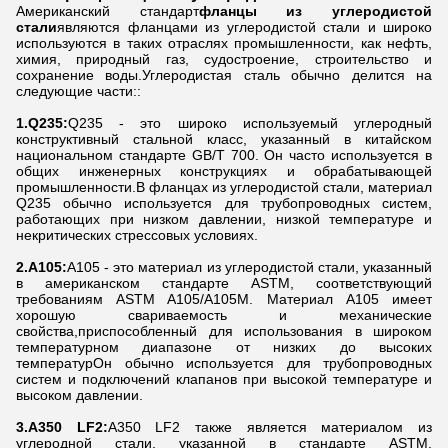
Американский стандарт
фланцы из углеродистой
стали
являются фланцами из углеродистой стали и широко
используются в таких отраслях промышленности, как нефть,
химия, природный газ, судостроение, строительство и
сохранение воды.Углеродистая сталь обычно делится на
следующие части::
1.Q235:
Q235 - это широко используемый углеродный
конструктивный стальной класс, указанный в китайском
национальном стандарте GB/T 700. Он часто используется в
общих инженерных конструкциях и обрабатывающей
промышленности.В фланцах из углеродистой стали, материал
Q235 обычно используется для трубопроводных систем,
работающих при низком давлении, низкой температуре и
некритических стрессовых условиях.
2.A105:
A105 - это материал из углеродистой стали, указанный
в американском стандарте ASTM, соответствующий
требованиям ASTM A105/A105M. Материал A105 имеет
хорошую свариваемость и механические
свойства,приспособленный для использования в широком
температурном диапазоне от низких до высоких
температурОн обычно используется для трубопроводных
систем и подключений клапанов при высокой температуре и
высоком давлении.
3.A350 LF2:
A350 LF2 также является материалом из
углеродной стали, указанной в стандарте ASTM,