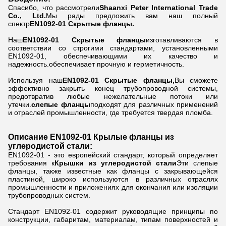
Спасибо, что рассмотрели
Shaanxi Peter International Trade
Co., Ltd.
Мы рады предложить вам наш полный
спектр
EN1092-01 Скрытые фланцы.
Наш
EN1092-01 Скрытые фланцы
изготавливаются в
соответствии со строгими стандартами, установленными
EN1092-01, обеспечивающими их качество и
надежность.обеспечивает прочную и герметичность.
Используя наш
EN1092-01 Скрытые фланцы,
Вы сможете
эффективно закрыть конец трубопроводной системы,
предотвратив любые нежелательные потоки или
утечки.
слепые фланцы
подходят для различных применений
и отраслей промышленности, где требуется твердая пломба.
Описание EN1092-01 Крылые фланцы из
углеродистой стали:
EN1092-01 - это европейский стандарт, который определяет
требования к
Крышки из углеродистой стали
Эти слепые
фланцы, также известные как фланцы с закрывающейся
пластиной, широко используются в различных отраслях
промышленности и приложениях для окончания или изоляции
трубопроводных систем.
Стандарт EN1092-01 содержит руководящие принципы по
конструкции, габаритам, материалам, типам поверхностей и