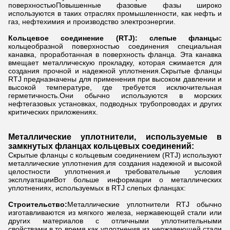
поверхностьюПовышенные фазовые фазы широко
используются в таких отраслях промышленности, как нефть и
газ, нефтехимия и производство электроэнергии.
Кольцевое соединение (RTJ): слепые фланцы
с
кольцеобразной поверхностью соединения специальная
канавка, проработанная в поверхность фланца. Эта канавка
вмещает металлическую прокладку, которая сжимается для
создания прочной и надежной уплотнения.Скрытые фланцы
RTJ предназначены для применения при высоком давлении и
высокой температуре, где требуется исключительная
герметичность.Они обычно используются в морских
нефтегазовых установках, подводных трубопроводах и других
критических приложениях.
Металлические уплотнители, используемые в
замкнутых фланцах кольцевых соединений:
Скрытые фланцы с кольцевым соединением (RTJ) используют
металлические уплотнения для создания надежной и высокой
целостности уплотнения.и требовательные условия
эксплуатацииВот больше информации о металлических
уплотнениях, используемых в RTJ слепых фланцах:
Строительство:
Металлические уплотнители RTJ обычно
изготавливаются из мягкого железа, нержавеющей стали или
других материалов с отличными уплотнительными
свойствами.в то время как уплотнения из нержавеющей стали