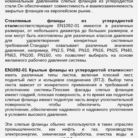
номинальным давлениям слепых фланцев из углеродистой
стали.Он обеспечивает совместимость и взаимозаменяемость
закрытых фланцев на европейском рынке..
Стеклянные фланцы из углеродистой
стали
соответствующие EN1092-01 имеются в различных
размерах, от небольшого диаметра до больших размеров, и
они могут быть изготовлены для различных классов давления
для удовлетворения конкретных системных
требований.Стандарт охватывает различные значения
давления, например, PN2.5, PN6, PN10, PN16, PN25, PN40,
PN63, PN100, PN160, что позволяет выбирать на основе
желаемого рабочего давления системы.
EN1092-01 Крылые фланцы из углеродистой стали
может
иметь различные типы листов, включая плоский лист,
поднятый лист и кольцевое соединение (RTJ). Выбор типа
листа зависит от конкретного применения и требований к
уплотнению системы.Плоские фасады слепых фланцев
имеют гладкий, плоская поверхность, в то время как поднятые
слепые фланцы имеют поднятую часть вокруг уплотнительной
поверхности, чтобы обеспечить лучшую
уплотнение.,обеспечение надежного и надежного уплотнения
в условиях высокого давления.
Эти слепые фланцы обычно используются в таких отраслях
промышленности, как нефть и газ, производство
электроэнергии, химическая обработка, очистка воды и