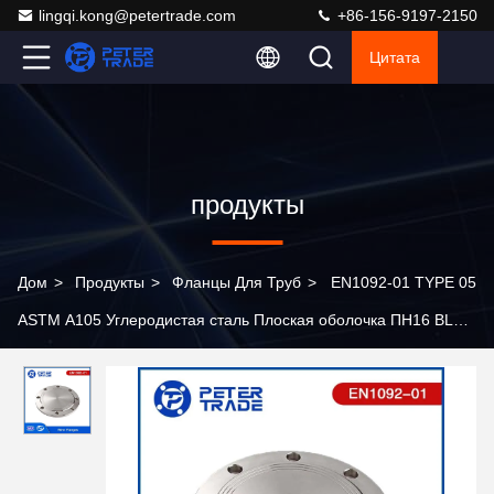
lingqi.kong@petertrade.com
+86-156-9197-2150
Цитата
продукты
Дом
>
Продукты
>
Фланцы Для Труб
>
EN1092-01 TYPE 05
ASTM A105 Углеродистая сталь Плоская оболочка ПН16 BLFF
для нефтяной и газовой промышленности