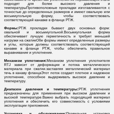
подходят для более высокого давления и
температурыПротивоположные прокладки изготавливаются с
точностью до определенных размеров и имеют овальную или
восьмиугольную форму, чтобы соответствовать
соответствующей канавке в фланце РТЖ.
Формы:
РТЖ прокладки бывают двух основных форм:
овальной и восьмиугольной.Восьмиугольная форма
обеспечивает лучшую герметичность и требует меньшей
нагрузки на сжатиеОбе формы имеют определенные размеры
и углы, которые должны соответствовать соответствующей
канавке в фланце РТЖ, чтобы обеспечить правильное
выравнивание и уплотнение.
Механизм уплотнения:
Механизм уплотнения уплотнителя
RTJ зависит от деформации и потока металлического
материала при сжатии.заставляя металлический материал
течь в канаву фланцаЭтот поток создает плотное и надежное
уплотнение, способное выдерживать высокое давление и
температуру.
Диапазон давления и температуры:
РТЖ уплотнения
предназначены для применения при высоком давлении и
высокой температуре.Важно выбрать подходящий материал
уплотнения и обеспечить его совместимость с условиями
эксплуатации приложения.
Установка и обслуживание:
Правильная установка