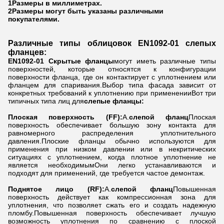
1Размеры в миллиметрах.
2Размеры могут быть указаны различными
покупателями.
Различные типы облицовок EN1092-01 слепых
фланцев:
EN1092-01 Скрытые фланцы
могут иметь различные типы
поверхностей, которые относятся к конфигурации
поверхности фланца, где он контактирует с уплотнением или
фланцем для спаривания.Выбор типа фасада зависит от
конкретных требований к уплотнению при примененииВот три
типичных типа лиц для
слепые фланцы:
Плоская поверхность (FF):
А.
слепой фланц
Плоская
поверхность обеспечивает большую зону контакта для
равномерного распределения уплотнительного
давления.Плоские фланцы обычно используются для
применения при низком давлении или в некритических
ситуациях с уплотнением, когда плотное уплотнение не
является необходимымОни легко устанавливаются и
подходят для применений, где требуется частое демонтаж.
Поднятое лицо (RF):
А.
слепой фланц
Повышенная
поверхность действует как компрессионная зона для
уплотнения, что позволяет сжать его и создать надежную
пломбу.Повышенная поверхность обеспечивает лучшую
возможность уплотнения по сравнению с плоской