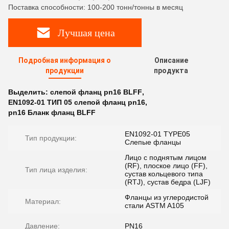
Поставка способности: 100-200 тонн/тонны в месяц
Лучшая цена
Подробная информация о
Описание
продукции
продукта
Выделить:
слепой фланц pn16 BLFF
,
EN1092-01 ТИП 05 слепой фланц pn16
,
pn16 Бланк фланц BLFF
EN1092-01 TYPE05
Тип продукции:
Слепые фланцы
Лицо с поднятым лицом
(RF), плоское лицо (FF),
Тип лица изделия:
сустав кольцевого типа
(RTJ), сустав бедра (LJF)
Фланцы из углеродистой
Материал:
стали ASTM A105
Давление:
PN16