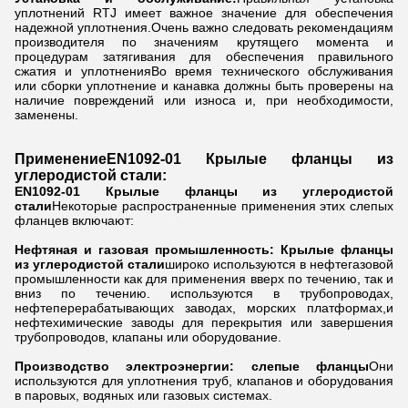
уплотнений RTJ имеет важное значение для обеспечения
надежной уплотнения.Очень важно следовать рекомендациям
производителя по значениям крутящего момента и
процедурам затягивания для обеспечения правильного
сжатия и уплотненияВо время технического обслуживания
или сборки уплотнение и канавка должны быть проверены на
наличие повреждений или износа и, при необходимости,
заменены.
Применение
EN1092-01 Крылые фланцы из
углеродистой стали
:
EN1092-01 Крылые фланцы из углеродистой
стали
Некоторые распространенные применения этих слепых
фланцев включают:
Нефтяная и газовая промышленность: Крылые фланцы
из углеродистой стали
широко используются в нефтегазовой
промышленности как для применения вверх по течению, так и
вниз по течению. используются в трубопроводах,
нефтеперерабатывающих заводах, морских платформах,и
нефтехимические заводы для перекрытия или завершения
трубопроводов, клапаны или оборудование.
Производство электроэнергии: слепые фланцы
Они
используются для уплотнения труб, клапанов и оборудования
в паровых, водяных или газовых системах.