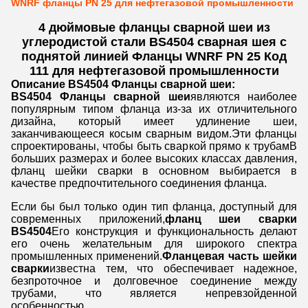
WNRF фланцы PN 25 для нефтегазовой промышленности
4 дюймовые фланцы сварной шеи из
углеродистой стали BS4504 сварная шея с
поднятой линией Фланцы WNRF PN 25 Код
111 для нефтегазовой промышленности
Описание BS4504 Фланцы сварной шеи:
BS4504 Фланцы сварной шеи
являются наиболее
популярным типом фланца из-за их отличительного
дизайна, который имеет удлинение шеи,
заканчивающееся косым сварным видом.Эти фланцы
спроектированы, чтобы быть сваркой прямо к трубамВ
больших размерах и более высоких классах давления,
фланц шейки сварки в основном выбирается в
качестве предпочтительного соединения фланца.
Если бы был только один тип фланца, доступный для
современных приложений,
фланц шеи сварки
BS4504
Его конструкция и функциональность делают
его очень желательным для широкого спектра
промышленных применений.
Фланцевая часть шейки
сварки
известна тем, что обеспечивает надежное,
безпроточное и долговечное соединение между
трубами, что является непревзойденной
особенностью.