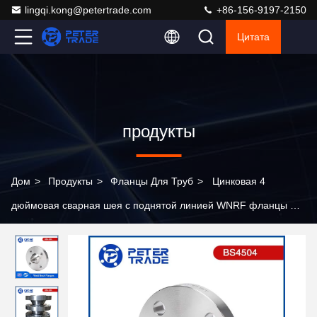
lingqi.kong@petertrade.com
+86-156-9197-2150
Цитата
продукты
Дом
>
Продукты
>
Фланцы Для Труб
>
Цинковая 4
дюймовая сварная шея с поднятой линией WNRF фланцы PN
25 для нефтегазовой промышленности