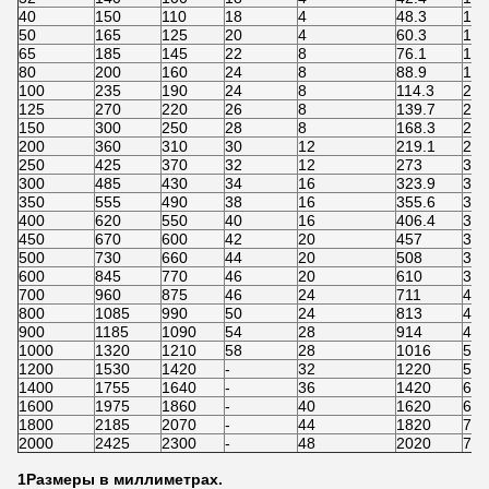
40
150
110
18
4
48.3
18
50
165
125
20
4
60.3
18
65
185
145
22
8
76.1
18
80
200
160
24
8
88.9
18
100
235
190
24
8
114.3
22
125
270
220
26
8
139.7
26
150
300
250
28
8
168.3
26
200
360
310
30
12
219.1
26
250
425
370
32
12
273
30
300
485
430
34
16
323.9
30
350
555
490
38
16
355.6
33
400
620
550
40
16
406.4
36
450
670
600
42
20
457
36
500
730
660
44
20
508
36
600
845
770
46
20
610
39
700
960
875
46
24
711
42
800
1085
990
50
24
813
48
900
1185
1090
54
28
914
48
1000
1320
1210
58
28
1016
56
1200
1530
1420
-
32
1220
56
1400
1755
1640
-
36
1420
62
1600
1975
1860
-
40
1620
62
1800
2185
2070
-
44
1820
70
2000
2425
2300
-
48
2020
70
1Размеры в миллиметрах.