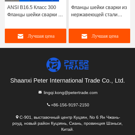
ANSI B16.5 Класс 300
Фланцы шейки сварки из
Фланцы шейки сварки из
нержавеющей стали
нержавеющей стали
A182 304/316L WNRF
A182 304/316L WNRF
Лучшая цена
Лучшая цена
Shaanxi Peter International Trade Co., Ltd.
lingqi.kong@petertrade.com
+86-156-9197-2150
C-901, выставочный центр Куцзян, No 6 Ян Чжань-
роуд, новый район Куцзянь, Сиань, провинция Шэньси,
Китай.