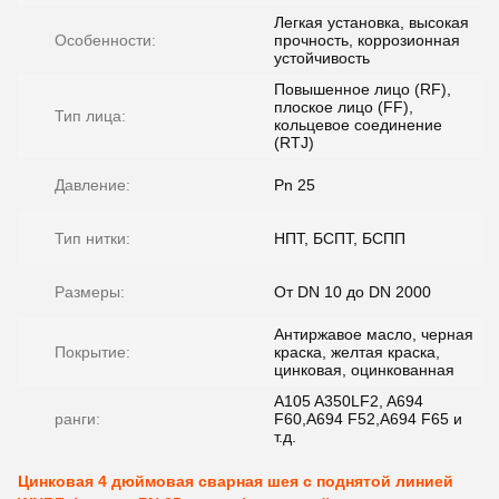
Легкая установка, высокая
Особенности:
прочность, коррозионная
устойчивость
Повышенное лицо (RF),
плоское лицо (FF),
Тип лица:
кольцевое соединение
(RTJ)
Давление:
Pn 25
Тип нитки:
НПТ, БСПТ, БСПП
Размеры:
От DN 10 до DN 2000
Антиржавое масло, черная
Покрытие:
краска, желтая краска,
цинковая, оцинкованная
A105 A350LF2, A694
ранги:
F60,A694 F52,A694 F65 и
т.д.
Цинковая 4 дюймовая сварная шея с поднятой линией