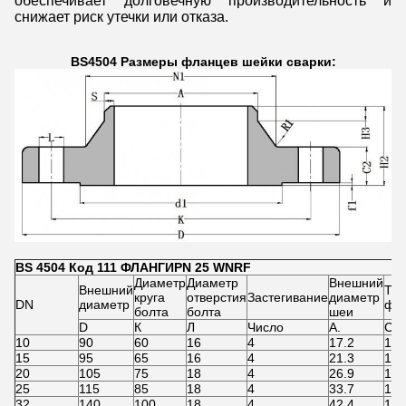
обеспечивает долговечную производительность и
снижает риск утечки или отказа.
BS4504 Размеры фланцев шейки сварки:
BS 4504 Код 111 ФЛАНГИ
PN 25 WNRF
Диаметр
Диаметр
Внешний
Внешний
То
круга
отверстия
Застегивание
диаметр
DN
диаметр
фл
болта
болта
шеи
D
К
Л
Число
А.
С2
10
90
60
16
4
17.2
14
15
95
65
16
4
21.3
14
20
105
75
18
4
26.9
14
25
115
85
18
4
33.7
14
32
140
100
18
4
42.4
18